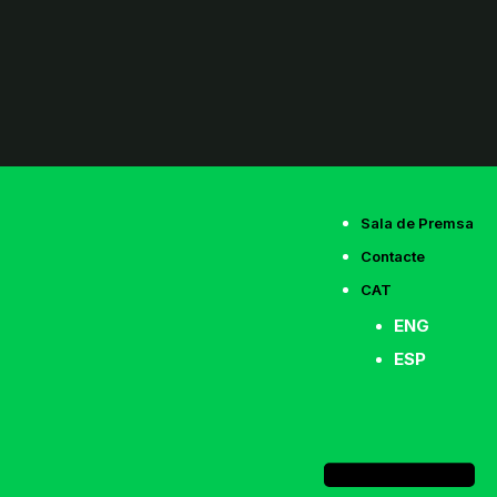
Sala de Premsa
Contacte
CAT
ENG
ESP