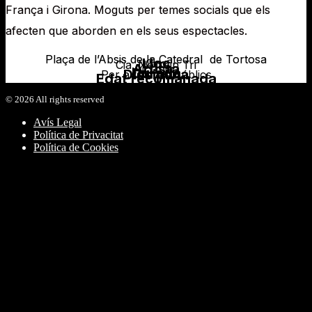
França i Girona. Moguts per temes socials que els
afecten que aborden en els seus espectacles.
Plaça de l’Absis de la Catedral de Tortosa
Lloc
Circ
Cia. Non sin Tri
Artista
45 min
Durada
Disciplina
Per a tots els públics
Edat recomanada
©
2026
All rights reserved
Avís Legal
Política de Privacitat
Política de Cookies