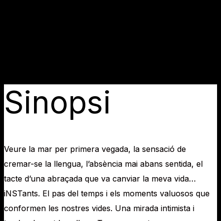
Dissabte 25 de juliol · 19:00 h
Plaça de l’Absis de la Catedral de Tortosa
Sinopsi
Veure la mar per primera vegada, la sensació de
cremar-se la llengua, l’absència mai abans sentida, el
tacte d’una abraçada que va canviar la meva vida…
iNSTants. El pas del temps i els moments valuosos que
conformen les nostres vides. Una mirada intimista i