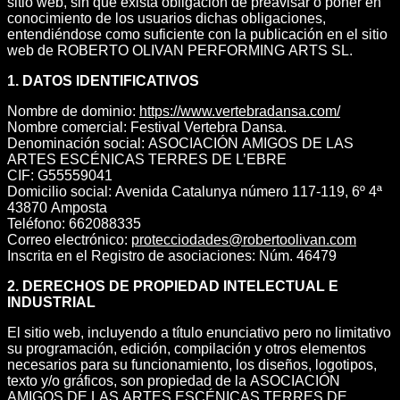
sitio web, sin que exista obligación de preavisar o poner en
conocimiento de los usuarios dichas obligaciones,
entendiéndose como suficiente con la publicación en el sitio
web de ROBERTO OLIVAN PERFORMING ARTS SL.
1. DATOS IDENTIFICATIVOS
Nombre de dominio:
https://www.vertebradansa.com/
Nombre comercial: Festival Vertebra Dansa.
Denominación social: ASOCIACIÓN AMIGOS DE LAS
ARTES ESCÉNICAS TERRES DE L’EBRE
CIF: G55559041
Domicilio social: Avenida Catalunya número 117-119, 6º 4ª
43870 Amposta
Teléfono: 662088335
Correo electrónico:
protecciodades@robertoolivan.com
Inscrita en el Registro de asociaciones: Núm. 46479
2. DERECHOS DE PROPIEDAD INTELECTUAL E
INDUSTRIAL
El sitio web, incluyendo a título enunciativo pero no limitativo
su programación, edición, compilación y otros elementos
necesarios para su funcionamiento, los diseños, logotipos,
texto y/o gráficos, son propiedad de la ASOCIACIÓN
AMIGOS DE LAS ARTES ESCÉNICAS TERRES DE