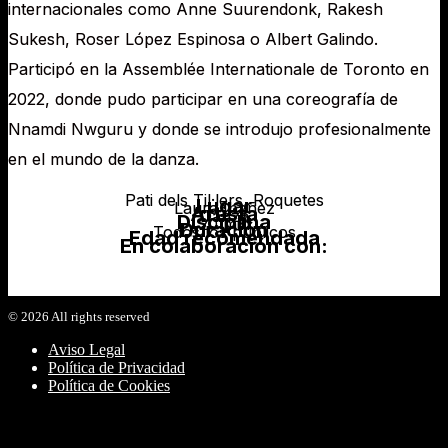
internacionales como Anne Suurendonk, Rakesh
Sukesh, Roser López Espinosa o Albert Galindo.
Participó en la Assemblée Internationale de Toronto en
2022, donde pudo participar en una coreografía de
Nnamdi Nwguru y donde se introdujo profesionalmente
en el mundo de la danza.
Pati dels Til·lers, Roquetes
Lugar
Laura Ibañez
Artista
Danza
Disciplina
20 min
Duración
Todos los públicos
Edad recomendada
En colaboración con:
©
2026
All rights reserved
Aviso Legal
Política de Privacidad
Política de Cookies