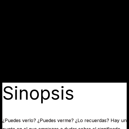
RECUERDO VA
Miércoles 22 de jUlio · 19:00 h
Pati dels Til·lers
, Roquetes
Sinopsis
¿Puedes verlo? ¿Puedes verme? ¿Lo recuerdas? Hay un
punto en el que empiezas a dudar sobre el significado