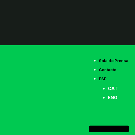
Sala de Prensa
Contacto
ESP
CAT
ENG