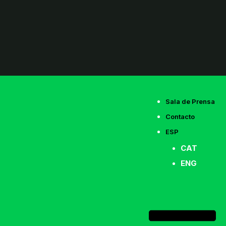
Sala de Prensa
Contacto
ESP
CAT
ENG