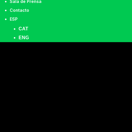
Sala de Prensa
Contacto
ESP
DISPARAÎTRE +
CAT
ENG
TARANTO ALE
Samuel Lefeuvre y María del Mar
Suárez “La Chachi”
Miércoles 22 de julio · 22:00 h
Carpa Vertebra Dansa