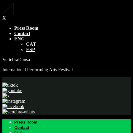
X
Press Room
Contact
ENG
CAT
ESP
VertebraDansa
International Performing Arts Festival
Press Room
Contact
ENG